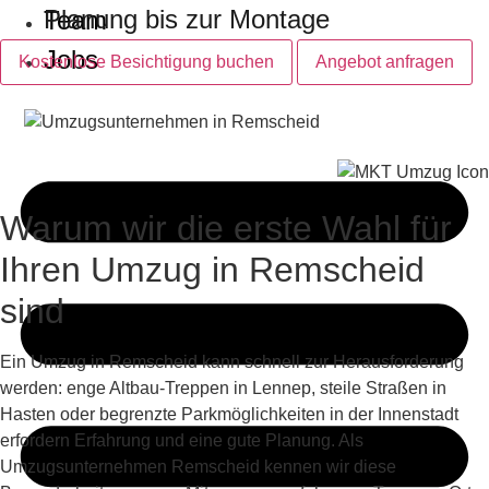
Planung bis zur Montage
Team
Jobs
Kostenlose Besichtigung buchen
Angebot anfragen
Warum wir die erste Wahl für
Ihren Umzug in Remscheid
sind
Ein Umzug in Remscheid kann schnell zur Herausforderung
werden: enge Altbau-Treppen in Lennep, steile Straßen in
Hasten oder begrenzte Parkmöglichkeiten in der Innenstadt
erfordern Erfahrung und eine gute Planung. Als
Umzugsunternehmen Remscheid kennen wir diese