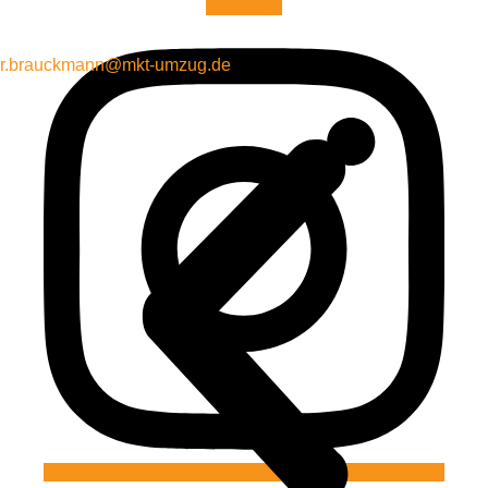
Instagram
r.brauckmann@mkt-umzug.de