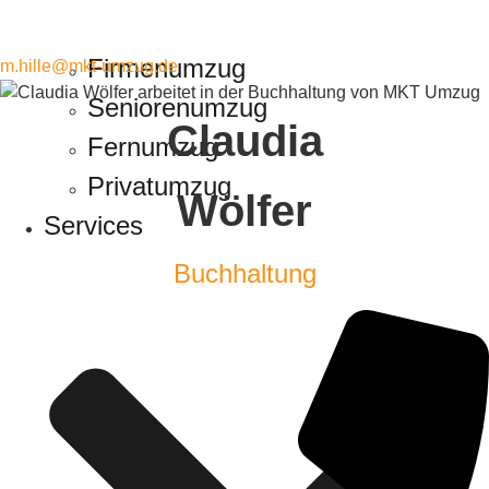
Firmenumzug
m.hille@mkt-umzug.de
Seniorenumzug
Claudia
Fernumzug
Privatumzug
Wölfer
Services
Buchhaltung