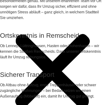
Besonderheiten genau. Mit unserem erfahrenen Team vor Ort
sorgen wir dafür, dass Ihr Umzug sicher, effizient und ohne
unnötigen Stress abläuft – ganz gleich, in welchem Stadtteil
Sie umziehen.
Ortskenntnis in Remscheid
Ob Lennep, Lüttringhausen, Hasten oder Hohenhagen – wir
kennen die Straßen Remscheids. Dank unserer Ortskenntnis
läuft Ihr Umzug reibungslos.
Sicherer Transport
Ob Altbau ohne Aufzug, enge Treppenhäuser oder schwer
zugängliche Wohnungen – bei Bedarf setzen wir einen
Außenaufzug (Möbellift) ein, damit Ihr Umzug gut gelingt.