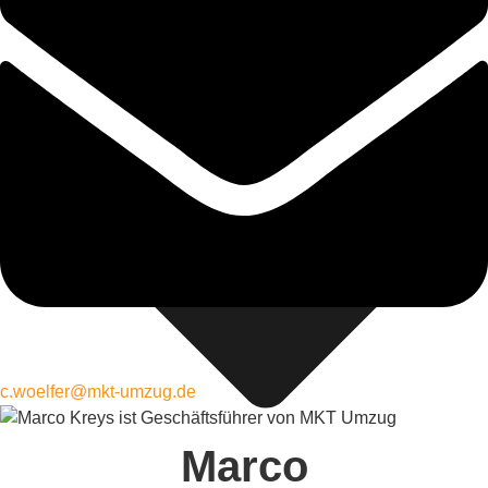
Wissen
c.woelfer@mkt-umzug.de
Marco