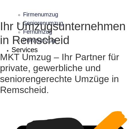
Firmenumzug
Ihr Umzugsunternehmen
Seniorenumzug
Fernumzug
in Remscheid
Privatumzug
Services
MKT Umzug – Ihr Partner für
private, gewerbliche und
seniorengerechte Umzüge in
Remscheid.