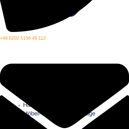
+49 0202 5156 49 112
Möbellift
Entrümpelung
Einlagerung
Halteverbotszonen
Möbel- und Küchenmontage
Wissen