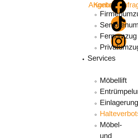
Angebotsanfra
Kontakt
Firmenumz
Seniorenu
Fernumzug
Privatumzu
Services
Möbellift
Entrümpelu
Einlagerun
Halteverbo
Möbel-
und