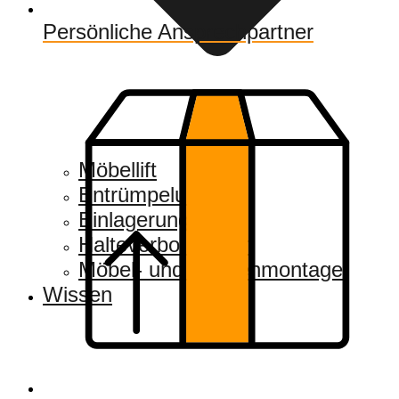
Persönliche Ansprechpartner
Möbellift
Entrümpelung
Einlagerung
Halteverbotszonen
Möbel- und Küchenmontage
Wissen