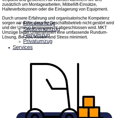
zusätzlich um Montagearbeiten, Möbellift-Einsätze,
Halteverbotszonen oder die Einlagerung von Equipment.
Durch unsere Erfahrung und organisatorische Kompetenz
Firmenumzug
sorgen wir dafür, dass Ihr Geschäftsbetrieb nicht gestört wird
und der Umzug termingerecht abgeschlossen wird. MKT
Seniorenumzug
Umzüge bietet Unternehmen eine umfassende Rundum-
Fernumzug
Lösung, die Zeit, Kosten und Stress minimiert.
Privatumzug
Services