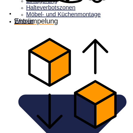
Einlagerung
Halteverbotszonen
Möbel- und Küchenmontage
Entrümpelung
Wissen