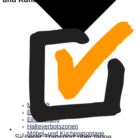
Möbellift
Entrümpelung
Einlagerung
Halteverbotszonen
Möbel- und Küchenmontage
Sicherer Transport über lange