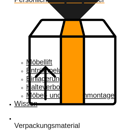
Möbellift
Entrümpelung
Einlagerung
Halteverbotszonen
Möbel- und Küchenmontage
Wissen
Verpackungsmaterial