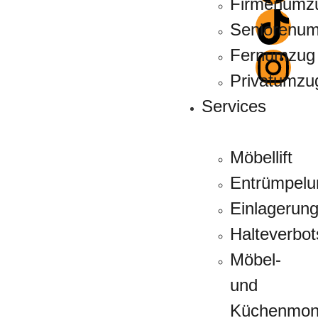
Firmenumz
Seniorenu
Fernumzug
Privatumzu
Services
Möbellift
Entrümpelu
Einlagerun
Halteverbo
Möbel-
und
Küchenmon